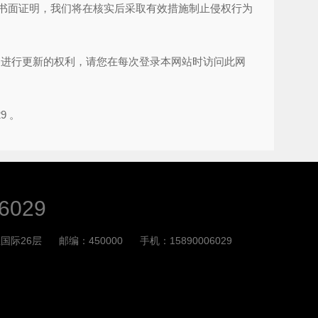
书面证明，我们将在核实后采取有效措施制止侵权行为
容进行更新的权利，请您在每次登录本网站时访问此网
9 。
6029
国际26层
邮编：450000
手机：15890006029