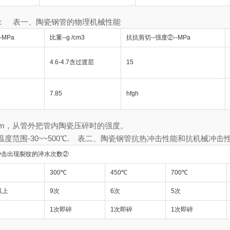
： 表一、陶瓷钢管的物理机械性能
-MPa
比重--g /cm3
抗抗剪切--强度②--MPa
4.6-4.7含过渡层
15
7.85
hfgh
5mm，从管外把管内陶瓷压碎时的强度。
范围-30~~500℃. 表二、陶瓷钢管抗热冲击性能和抗机械冲击
冲击出现裂纹的淬水次数②
300℃
450℃
700℃
以上
9次
6次
5次
1次即碎
1次即碎
1次即碎