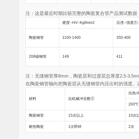
注：这是最近时期比较完整的陶瓷复合管产品测试数据
硬度--HV--Kgf/mm2
压溃--强度①-
陶瓷钢管
1100-1400
350-400
20#碳钢管
149
411
注：无缝钢管厚8mm，陶瓷层和过渡层总厚度2.5-3.
在陶瓷钢管轴向把陶瓷层从无缝钢管内压出时的强度。温度
抗热
材料
抗机械冲击数①
200℃
陶瓷钢管
15次以上
10次
耐热陶瓷
1次即碎
2次