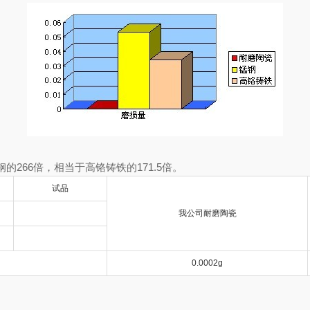
266倍，相当于高铬铸铁的171.5倍。
试品
我公司耐磨陶瓷
0.0002g