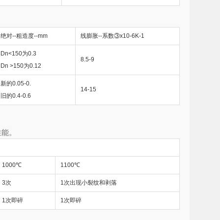
绝对--粗造度--mm
线膨胀--系数③x10-6K-1
Dn<150为0.3
8.5-9
Dn >150为0.12
新的0.05-0.
14-15
旧的0.4-0.6
性能。
1000℃
1100℃
3次
1次出现小裂纹和剥落
1次即碎
1次即碎