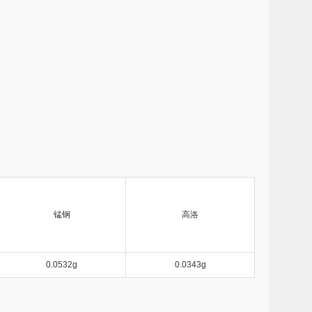
锰钢
高洛
0.0532g
0.0343g