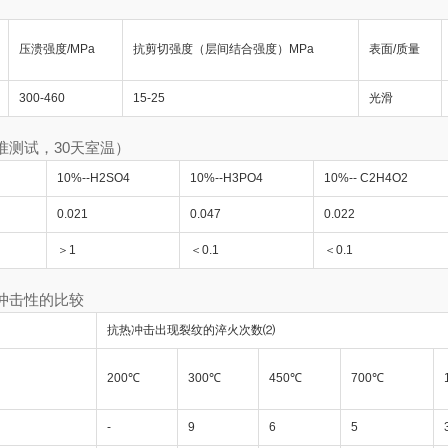
压溃强度/MPa
抗剪切强度（层间结合强度）MPa
表面/质量
300-460
15-25
光滑
测试，30天室温）
10%--H2SO4
10%--H3PO4
10%-- C2H4O2
0.021
0.047
0.022
＞1
＜0.1
＜0.1
冲击性的比较
抗热冲击出现裂纹的淬火次数⑵
200℃
300℃
450℃
700℃
-
9
6
5