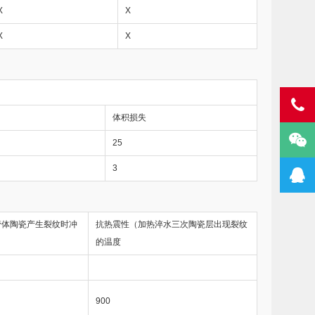
X
X
X
X
体积损失
25
3
管体陶瓷产生裂纹时冲
抗热震性（加热淬水三次陶瓷层出现裂纹
的温度
900