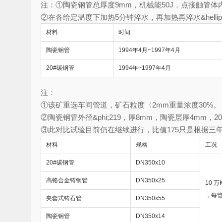
注：①陶瓷钢管总厚度9mm，机械能50J，点接触管
②在各给定温度下加热5分钟淬水，再加热再淬水&hellip
材料
时间
陶瓷钢管
1994年4月~1997年4月
20#碳钢管
1994年~1997年4月
注：
①该矿重选车间管道，矿石粒度〈2mm重量浓度30%。
②陶瓷钢管外径&phi;219，厚8mm，陶瓷层厚4mm，2
③此对比试验目前仍在继续进行，比值175只是根据三
材料
规格
工况
20#碳钢管
DN350x10
高铬合金铸钢管
DN350x25
10 
，每管
夹套式铸石管
DN350x55
陶瓷钢管
DN350x14