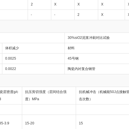
2
X
X
X
-
-
2
X
30%siO2泥浆冲刷对比试验
体积减少
材料
0.0025
45号钢
0.0022
陶瓷内衬复合钢管
瓷层密度g/c
抗压剪切强度（层间结合强
抗机械冲击（机械能50J点接触
3
度）MPa
击次数）
85-3.9
15-20
15