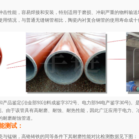
冲击性能，容易焊接和安装，特别适用于磨损、冲刷严重的物料输送
使用情况，与普通无缝钢管相比，陶瓷内衬复合钢管的使用寿命成十
品鉴定(冶金部93冶料成鉴字372号、电力部94电产鉴字30号)。是
计划。由于该管具有高耐磨、耐蚀、耐热性能，因此广泛应用于电力、
的耐磨耐蚀管道。
能测试：
瓷与锰钢，高铬铸铁的同等条件下其耐磨性能对比检测数据见下图：