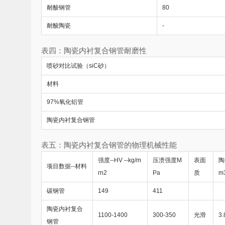
耐酸钢管
80
耐酸陶瓷
-
表四：陶瓷内衬复合钢管耐磨性
喷砂对比试验（siC砂）
材料
97%氧化铝管
陶瓷内衬复合钢管
表五：陶瓷内衬复合钢管的物理机械性能
强度--HV --kg/m
压溃强度M
表面
陶
项目数据--材料
rn2
Pa
质
m
碳钢管
149
411
陶瓷内衬复合
1100-1400
300-350
光滑
3.
钢管