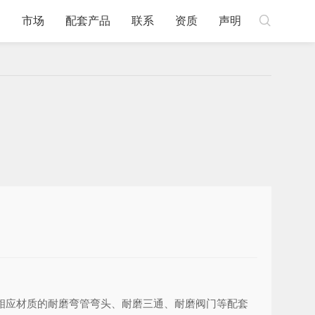

例
市场
配套产品
联系
资质
声明
及相应材质的耐磨弯管弯头、耐磨三通、耐磨阀门等配套