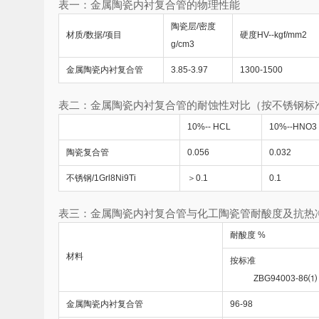
表一：金属陶瓷内衬复合管的物理性能
陶瓷层/密度
材质/数据/项目
硬度HV--kgf/mm2
g/cm3
金属陶瓷内衬复合管
3.85-3.97
1300-1500
表二：金属陶瓷内衬复合管的耐蚀性对比（按不锈钢标准
10%-- HCL
10%--HNO3
陶瓷复合管
0.056
0.032
不锈钢/1Grl8Ni9Ti
＞0.1
0.1
表三：金属陶瓷内衬复合管与化工陶瓷管耐酸度及抗热
耐酸度 %
材料
按标准
ZBG94003-86⑴
金属陶瓷内衬复合管
96-98