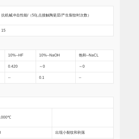
抗机械冲击性能/（50j,点接触陶瓷层/产生裂纹时次数）
15
10%--HF
10%--NaOH
饱和--NaCL
0.420
～0
～0
--
0.1
--
1000℃
3
出现小裂纹和剥落