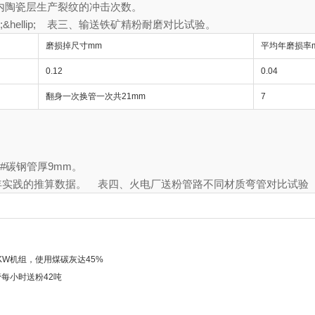
体内陶瓷层生产裂纹的冲击次数。
;&hellip; 表三、输送铁矿精粉耐磨对比试验。
磨损掉尺寸mm
平均年磨损率m
0.12
0.04
翻身一次换管一次共21mm
7
0#碳钢管厚9mm。
年实践的推算数据。 表四、火电厂送粉管路不同材质弯管对比试验
万KW机组，使用煤碳灰达45%
每小时送粉42吨