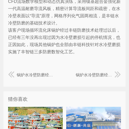
CFD流场数学模型和动态仿真演练，采用镍基超合金强化新
一代高温耐磨导流风板，精密计算导流板间距和疏密，在水
冷壁表面以“导流”原理，网格序列化气固两相流，是丰链水
冷壁防磨的基础技术设计。
该客户现场循环流化床锅炉经过丰链防磨技术处理过以后，
已经有三年没再出现过因为水冷壁磨损引起的停机情况，也
正因如此，现场其他锅炉也全部由丰链科技针对水冷壁磨损
实施了丰智链三多防磨数智化工艺。
锅炉水冷壁防磨经纬网格栅业绩案例:陕西煤业化工集团神木某公司
锅炉水冷壁防磨经纬网格栅业绩案例:山西介休某热电厂企业
猜你喜欢