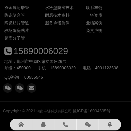
双金属耐磨管
水冷壁防磨技术
联系丰链
陶瓷复合管
耐磨技术资料
丰链资质
陶瓷贴片管道
服务承诺质保
业绩案例
驻场陶瓷贴片
免责声明
超高分子管
15890006029
地址：郑州市中原区豫立国际26层
邮编：450000
手机：15890006029
电话：4001123608
QQ咨询：
80555546
Copyright © 2021
豫ICP备16004635号
河南丰链科技有限公司




