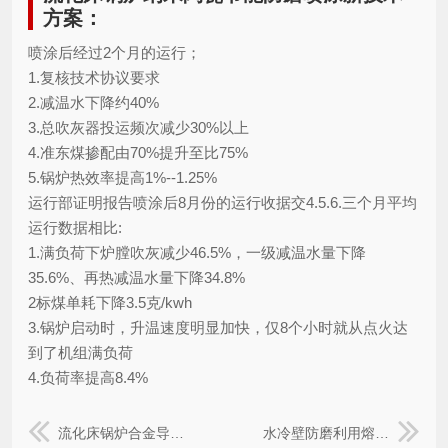
方案：
喷涂后经过2个月的运行；
1.复核技术协议要求
2.减温水下降约40%
3.总吹灰器投运频次减少30%以上
4.准东煤掺配由70%提升至比75%
5.锅炉热效率提高1%--1.25%
运行部证明报告喷涂后8月份的运行收据交4.5.6.三个月平均
运行数据相比:
1.满负荷下炉膛吹灰减少46.5%，一级减温水量下降
35.6%、再热减温水量下降34.8%
2标煤单耗下降3.5克/kwh
3.锅炉启动时，升温速度明显加快，仅8个小时就从点火达
到了机组满负荷
4.负荷率提高8.4%
流化床锅炉合金导流板格珊经纬防磨技术的工作原理分析
水冷壁防磨利用熔敷工艺的技术原理