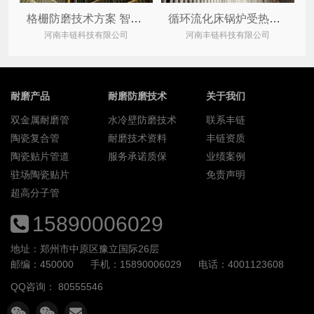
格栅防磨技术方案 智链防磨格栅导流板守正出奇
循环流化床锅炉受热面水冷壁磨损因素及智链防磨技术措施
河南丰链科技有限公司
河南丰链科技有限公司
耐磨产品
耐磨防磨技术
关于我们
双金属耐磨管
水冷壁防磨技术
联系丰链
陶瓷复合管
耐磨技术资料
丰链资质
陶瓷贴片管道
服务承诺质保
业绩案例
驻场陶瓷贴片
免责声明
超高分子管
15890006029
地址：郑州市中原区豫立国际26层
邮编：450000
手机：15890006029
电话：4001123608
QQ咨询：
80555546