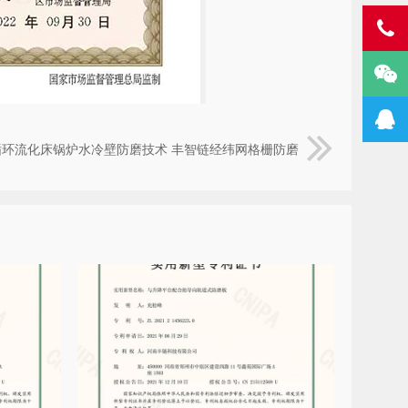
循环流化床锅炉水冷壁防磨技术 丰智链经纬网格栅防磨