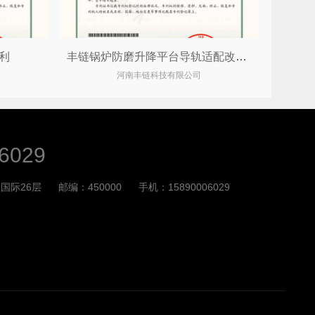
利
丰链锅炉防磨升降平台导轨适配改造专利
河南丰链科技有限公司
6029
国际26层
邮编：450000
手机：15890006029