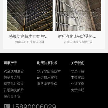
格栅防磨技术方案 智链防磨格栅导流板守正出奇
循环流化床锅炉受热面水冷壁磨损因素及智链防磨技术措施
河南丰链科技有限公司
河南丰链科技有限公司
耐磨产品
耐磨防磨技术
关于我们
双金属耐磨管
水冷壁防磨技术
联系丰链
陶瓷复合管
耐磨技术资料
丰链资质
陶瓷贴片管道
服务承诺质保
业绩案例
驻场陶瓷贴片
免责声明
超高分子管
15890006029