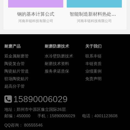
钢的基本计算公式
智能制造新材料热处理“四把火”之“退火”工艺
河南丰链科技有限公司
河南丰链科技有限公司
耐磨产品
耐磨防磨技术
关于我们
双金属耐磨管
水冷壁防磨技术
联系丰链
陶瓷复合管
耐磨技术资料
丰链资质
陶瓷贴片管道
服务承诺质保
业绩案例
驻场陶瓷贴片
免责声明
超高分子管
15890006029
地址：郑州市中原区豫立国际26层
邮编：450000
手机：15890006029
电话：4001123608
QQ咨询：
80555546