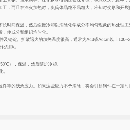
金工具钢、轴承钢等。球化退火得到球状珠光体，在球状珠光体中，
加工，而且在淬火加热时，奥氏体晶粒不易粗大，冷却时变形和开裂
下长时间保温，然后缓慢冷却以消除化学成分不均匀现象的热处理工
析，使成分和组织均匀化。
及钢锭。扩散退火的加热温度很高，通常为Ac3或Accm以上100
细化组织。
650℃），保温，然后随炉冷却。
化。
拉件等的残余应力。如果这些应力不予消除，将会引起钢件在一定时