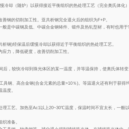
间后缓慢冷却（随炉）以获得接近平衡组织的热处理工艺（完全奥氏体化
改善钢的切削加工性。亚共析钢完全退火后的组织为F+P。
%），一般是中碳钢及低、中碳合金钢铸件、锻件及热轧型材，有时也用
cm(过共析钢)经保温后缓慢冷却以获得近于平衡组织的热处理工艺。
内应力，降低硬度，改善切削加工性。
适当时间后，较快冷却到珠光体区的某一温度，并等温保持，使奥氏体转
金工具钢、高合金钢(合金元素的总量>10％)。等温退火还有利于获
温温度。
工艺。加热至Ac1以上20~30℃温度，保温时间不宜太长，一般以2
组织准备。