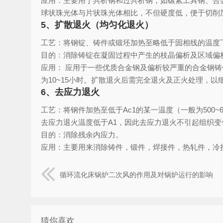
应用：主要用于共析钢和过共析钢，如碳素工具钢、合
球状珠光体与片状珠光体相比，不但硬度低，便于切削
5、扩散退火（均匀化退火）
工艺：将钢锭、铸件或锻坯加热至略低于固相线的温度
目的：消除铸锭在凝固过程中产生的枝晶偏析及区域偏
应用： 应用于一些优质合金钢及偏析较严重的合金钢铸件
为10~15小时。扩散退火后需完全退火及正火处理，以
6、去应力退火
工艺：将钢件加热至低于Ac1的某一温度（一般为500~
去应力退火温度低于A1，因此去应力退火不引起组织变
目的：消除残余内应力。
应用：主要用来消除铸件，锻件，焊接件，热轧件，冷
循环流化床锅炉二次风的作用及对锅炉运行的影响
猜你喜欢