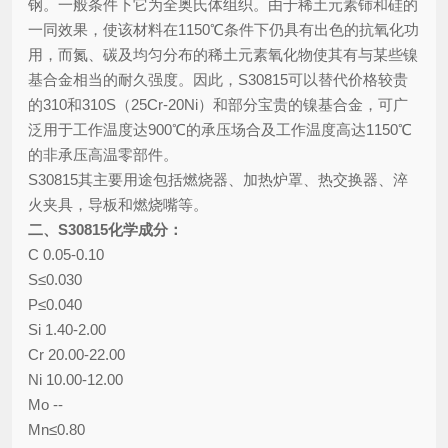
钢。一般条件下它为全奥氏体组织。由于稀土元素铈和硅的
一同效果，使该材料在1150℃条件下仍具有出色的抗氧化功
用，而氮、碳及均匀分布的稀土元素氧化物使其有与某些镍
基合金相当的耐久强度。因此，S30815可以替代价格较贵
的310和310S（25Cr-20Ni）和部分宝贵的镍基合金，可广
泛用于工作温度达900℃的承压场合及工作温度高达1150℃
的非承压高温零部件。
S30815其主要用途包括燃烧器、加热炉罩、热交换器、淬
火夹具，导板和燃烧嘴等。
二、S30815化学成分：
C 0.05-0.10
S≤0.030
P≤0.040
Si 1.40-2.00
Cr 20.00-22.00
Ni 10.00-12.00
Mo --
Mn≤0.80