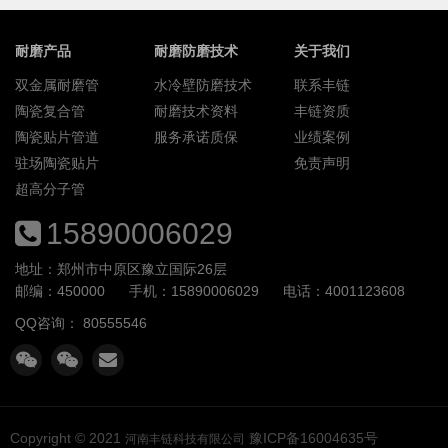
耐磨产品
耐磨防磨技术
关于我们
双金属耐磨管
水冷壁防磨技术
联系丰链
陶瓷复合管
耐磨技术资料
丰链资质
陶瓷贴片管道
服务承诺质保
业绩案例
驻场陶瓷贴片
免责声明
超高分子管
15890006029
地址：郑州市中原区豫立国际26层
邮编：450000
手机：15890006029
电话：4001123608
QQ咨询：
80555546
Copyright © 2021
豫ICP备16004635号
河南丰链科技有限公司