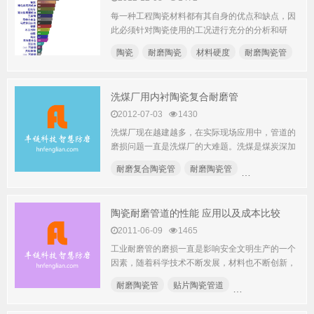
每一种工程陶瓷材料都有其自身的优点和缺点，因
此必须针对陶瓷使用的工况进行充分的分析和研
究。使用条件不满足，陶瓷...
陶瓷
耐磨陶瓷
材料硬度
耐磨陶瓷管
洗煤厂用内衬陶瓷复合耐磨管
2012-07-03
1430
洗煤厂现在越建越多，在实际现场应用中，管道的
磨损问题一直是洗煤厂的大难题。洗煤是煤炭深加
工的一个不可缺少的工序...
耐磨复合陶瓷管
耐磨陶瓷管
耐磨陶瓷管道
陶瓷耐磨管道的性能 应用以及成本比较
2011-06-09
1465
工业耐磨管的磨损一直是影响安全文明生产的一个
因素，随着科学技术不断发展，材料也不断创新，
相继出现铸石、铸钢、...
耐磨陶瓷管
贴片陶瓷管道
点焊装卡式耐磨管